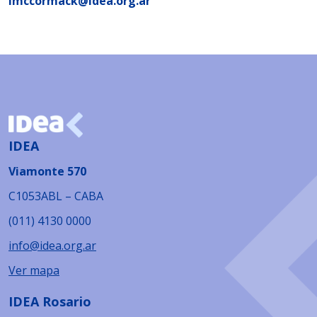
lmccormack@idea.org.ar
IDEA
Viamonte 570
C1053ABL – CABA
(011) 4130 0000
info@idea.org.ar
Ver mapa
IDEA Rosario